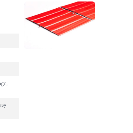
nge,
asy